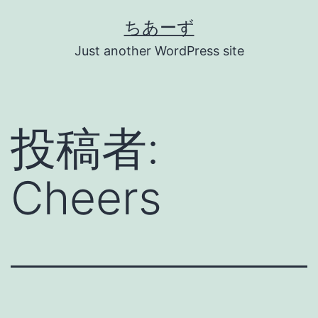
コ
ちあーず
ン
Just another WordPress site
テ
ン
ツ
投稿者:
へ
ス
Cheers
キ
ッ
プ